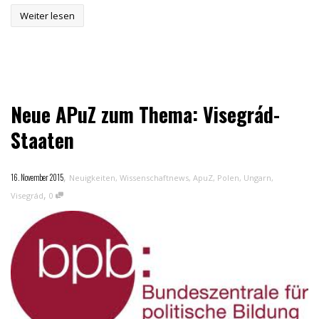
Weiter lesen
Neue APuZ zum Thema: Visegrád-
Staaten
,
16. November 2015
Neuigkeiten
,
Wissenschaftnews
,
ApuZ
,
Polen
,
Ungarn
,
,
Visegrád
0