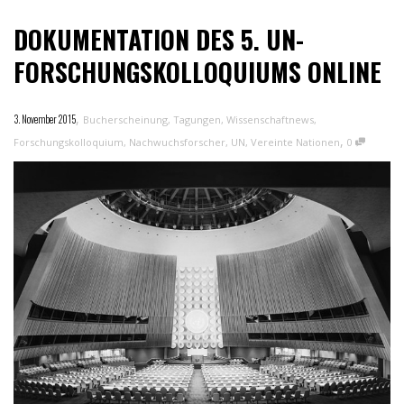
DOKUMENTATION DES 5. UN-
FORSCHUNGSKOLLOQUIUMS ONLINE
,
3. November 2015
Bucherscheinung
,
Tagungen
,
Wissenschaftnews
,
,
Forschungskolloquium
,
Nachwuchsforscher
,
UN
,
Vereinte Nationen
0