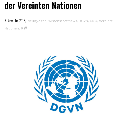
der Vereinten Nationen
,
8. November 2015
Neuigkeiten
,
Wissenschaftnews
,
DGVN
,
UNO
,
Vereinte
,
Nationen
0