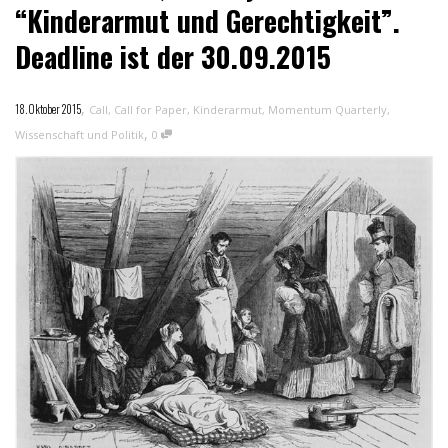
“Kinderarmut und Gerechtigkeit”.
Deadline ist der 30.09.2015
,
18. Oktober 2015
Call
,
Call for Paper
,
Kinderarmut
,
Momentum Quarterly
,
,
Wissenschaft und Politik
0