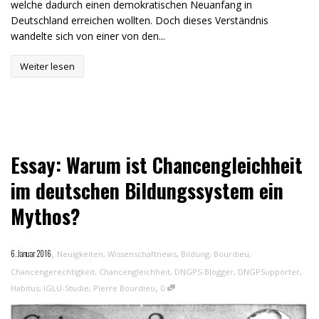
welche dadurch einen demokratischen Neuanfang in
Deutschland erreichen wollten. Doch dieses Verständnis
wandelte sich von einer von den...
Weiter lesen
Essay: Warum ist Chancengleichheit
im deutschen Bildungssystem ein
Mythos?
,
6. Januar 2016
Neuigkeiten
,
Wissenschaftnews
,
Bildung
,
Bourdieu
,
Chancengerechtigkeit
,
Chancengleichheit
,
DNGPS-Blogger
,
DNGPSupporter
,
,
Habitus
,
IGLU-Studie
,
Pierre Bourdieu
0