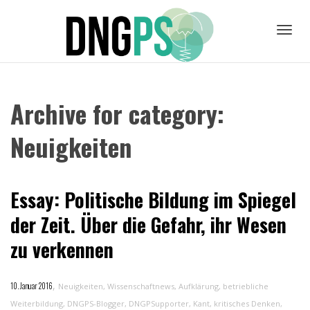
Toggl
Archive for category:
navig
Neuigkeiten
Essay: Politische Bildung im Spiegel
der Zeit. Über die Gefahr, ihr Wesen
zu verkennen
,
10. Januar 2016
Neuigkeiten
,
Wissenschaftnews
,
Aufklärung
,
betriebliche
Weiterbildung
,
DNGPS-Blogger
,
DNGPSupporter
,
Kant
,
kritisches Denken
,