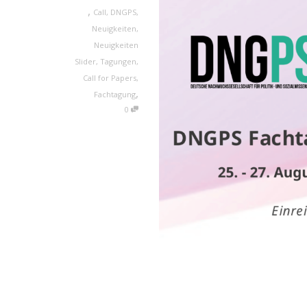
,
Call
,
DNGPS
,
Neuigkeiten
,
Neuigkeiten
Slider
,
Tagungen
,
Call for Papers
,
,
Fachtagung
0