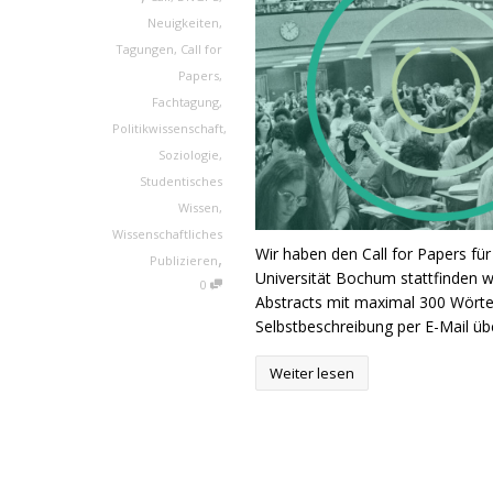
Neuigkeiten
,
Tagungen
,
Call for
Papers
,
Fachtagung
,
Politikwissenschaft
,
Soziologie
,
Studentisches
Wissen
,
Wissenschaftliches
Wir haben den Call for Papers fü
,
Publizieren
Universität Bochum stattfinden wi
0
Abstracts mit maximal 300 Wörte
Selbstbeschreibung per E-Mail übe
Weiter lesen