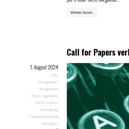
per E-Mail. Nicht-Mitglieder...
Weiter lesen
Call for Papers ver
1. August 2024
,
Call
,
Neuigkeiten
,
Neuigkeiten
Slider
,
Tagungen
,
Call for Papers
,
Fachtagung
,
Politikwissenschaft
,
,
Soziologie