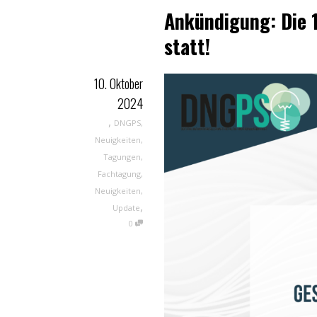
Ankündigung: Die 
statt!
10. Oktober
2024
,
DNGPS
,
Neuigkeiten
,
Tagungen
,
Fachtagung
,
Neuigkeiten
,
,
Update
0