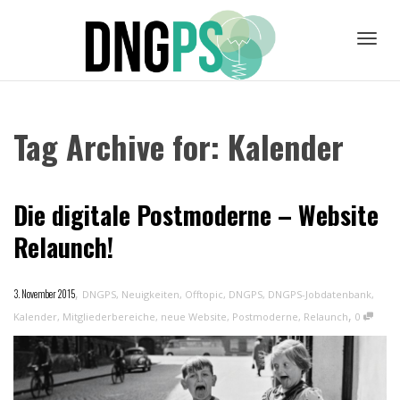
Toggl
Tag Archive for: Kalender
navig
Die digitale Postmoderne – Website
Relaunch!
,
3. November 2015
DNGPS
,
Neuigkeiten
,
Offtopic
,
DNGPS
,
DNGPS-Jobdatenbank
,
,
Kalender
,
Mitgliederbereiche
,
neue Website
,
Postmoderne
,
Relaunch
0