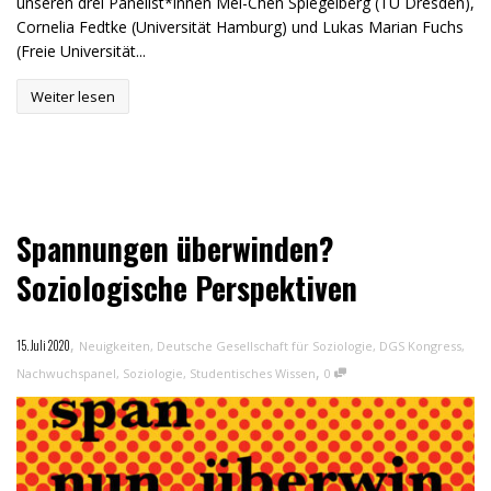
unseren drei Panelist*innen Mei-Chen Spiegelberg (TU Dresden),
Cornelia Fedtke (Universität Hamburg) und Lukas Marian Fuchs
(Freie Universität...
Weiter lesen
Spannungen überwinden?
Soziologische Perspektiven
,
15. Juli 2020
Neuigkeiten
,
Deutsche Gesellschaft für Soziologie
,
DGS Kongress
,
,
Nachwuchspanel
,
Soziologie
,
Studentisches Wissen
0