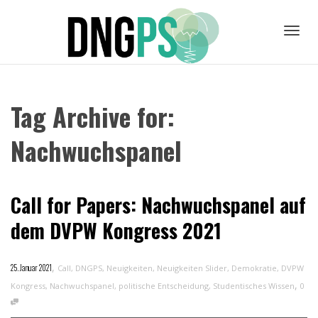
Toggl
Tag Archive for:
navig
Nachwuchspanel
Call for Papers: Nachwuchspanel auf
dem DVPW Kongress 2021
,
25. Januar 2021
Call
,
DNGPS
,
Neuigkeiten
,
Neuigkeiten Slider
,
Demokratie
,
DVPW
,
Kongress
,
Nachwuchspanel
,
politische Entscheidung
,
Studentisches Wissen
0