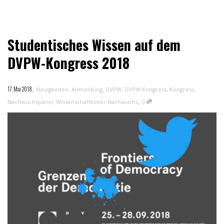
Studentisches Wissen auf dem
DVPW-Kongress 2018
,
17. Mai 2018
Neuigkeiten
,
Anmeldung
,
DVPW
,
DVPW Kongress
,
Kongress
,
,
Nachwuchspanel
,
Wissenschaftlicher Nachwuchs
0