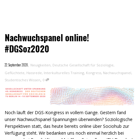
Nachwuchspanel online!
#DGSoz2020
,
22. September 2020
Neuigkeiten
,
Deutsche Gesellschaft für Soziologie
,
Geflüchtete
,
Hassrede
,
Interkulturelles Training
,
Kongress
,
Nachwuchspanel
,
,
Studentisches Wissen
0
Noch läuft der DGS-Kongress in vollem Gange. Gestern fand
unser Nachwuchspanel Spannungen überwinden? Soziologische
Perspektiven statt, das heute bereits online über Sociohub zur
Verfügung steht. Wir bedanken uns noch einmal herzlich bei