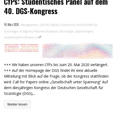
CfPs: Studentisches Panel auf dem
40. DGS-Kongress
,
18. März 2020
Neuigkeiten
,
Call for Papers
,
Deutsche Gesellschaft für
Soziologie
,
Kongress
,
Nachwuchspanel
,
Soziologie
,
Spannungen
,
,
Studentisches Wissen
0
+++ Wir haben unseren CfPs bis zum 20. Mai 2020 verlängert.
+++ Auf der Homepage der DGS findet ihr eine aktuelle
Mitteilung mit Blick auf die Frage, ob der Kongress stattfinden
wird. Call for Papers online „Gesellschaft unter Spannung“ Auf
dem diesjährigen Kongress der Deutschen Gesellschaft für
Soziologie (DGS),...
Weiter lesen