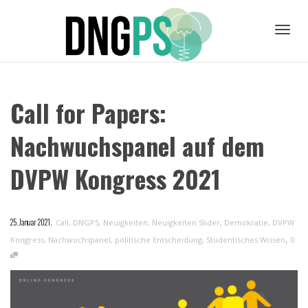
Toggl
Call for Papers:
navig
Nachwuchspanel auf dem
DVPW Kongress 2021
,
25. Januar 2021
Call
,
DNGPS
,
Neuigkeiten
,
Neuigkeiten Slider
,
Demokratie
,
DVPW
,
Kongress
,
Nachwuchspanel
,
politische Entscheidung
,
Studentisches Wissen
0