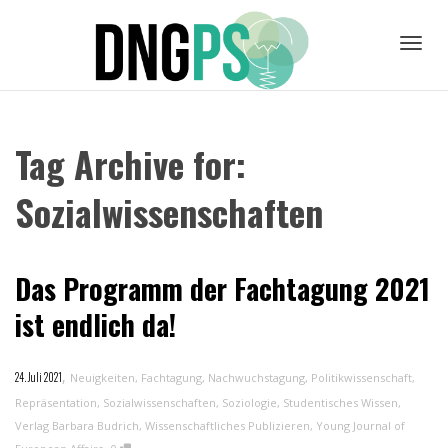
Toggl
Tag Archive for:
navig
Sozialwissenschaften
Das Programm der Fachtagung 2021
ist endlich da!
,
24. Juli 2021
Neuigkeiten
,
Fachtagung
,
Nachwuchstagung
,
Politikwissenschaft
,
Repräsentation
,
Sozialwissenschaften
,
Soziologie
,
Studentisches Wissen
,
Verlag Barbara Budrich
,
Wissenschaftliches Publizieren
,
Young Journal of
,