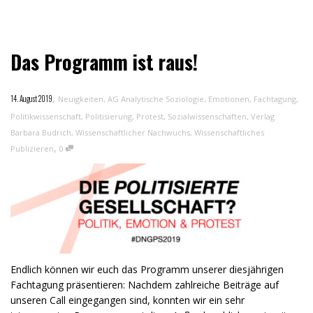
Das Programm ist raus!
,
14. August 2019
Neuigkeiten
,
AG Analytische Soziologie
,
Emotionen
,
Fachtagung
,
Politikwissenschaft
,
Politisierung
,
Protest
,
Sozialwissenschaften
,
Verlag
Barbara Budrich
,
Wissenschaftlicher Nachwuchs
,
Wissenschaftliches
,
Publizieren
0
Endlich können wir euch das Programm unserer diesjährigen
Fachtagung präsentieren: Nachdem zahlreiche Beiträge auf
unseren Call eingegangen sind, konnten wir ein sehr