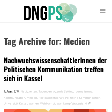
Toggl
Tag Archive for: Medien
navig
NachwuchswissenschaftlerInnen der
Politischen Kommunikation treffen
sich in Kassel
,
15. August 2016
Neuigkeiten
,
Tagungen
,
Agenda Setting
,
Journalismus
,
Kommunikation
,
Medien
,
Politikwissenschaft
,
Politische Kommunikation
,
,
Universität Kassel
,
Wahlen
,
Wahlkampf
,
Wahlkampfstrategie
0