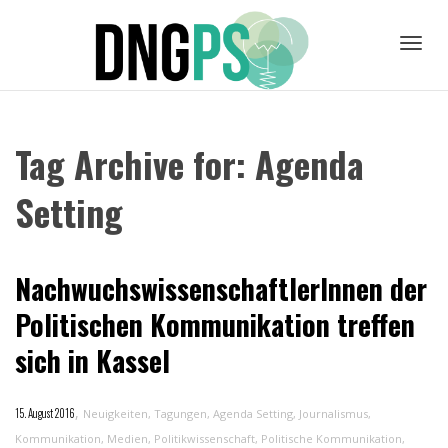
Toggl
Tag Archive for: Agenda
navig
Setting
NachwuchswissenschaftlerInnen der
Politischen Kommunikation treffen
sich in Kassel
,
15. August 2016
Neuigkeiten
,
Tagungen
,
Agenda Setting
,
Journalismus
,
Kommunikation
,
Medien
,
Politikwissenschaft
,
Politische Kommunikation
,