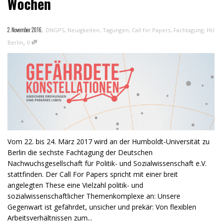
Wochen
,
2. November 2016
DNGPS
,
Neuigkeiten
,
Tagungen
,
Call for Papers
,
Fachtagung
,
HU
,
Berlin
0
Vom 22. bis 24. März 2017 wird an der Humboldt-Universität zu
Berlin die sechste Fachtagung der Deutschen
Nachwuchsgesellschaft für Politik- und Sozialwissenschaft e.V.
stattfinden. Der Call For Papers spricht mit einer breit
angelegten These eine Vielzahl politik- und
sozialwissenschaftlicher Themenkomplexe an: Unsere
Gegenwart ist gefährdet, unsicher und prekär: Von flexiblen
Arbeitsverhältnissen zum...