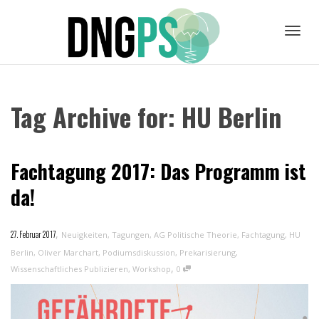
Toggl
Tag Archive for: HU Berlin
navig
Fachtagung 2017: Das Programm ist
da!
,
27. Februar 2017
Neuigkeiten
,
Tagungen
,
AG Politische Theorie
,
Fachtagung
,
HU
Berlin
,
Oliver Marchart
,
Podiumsdiskussion
,
Prekarisierung
,
,
Wissenschaftliches Publizieren
,
Workshop
0