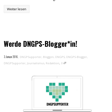
Weiter lesen
Werde DNGPS-Blogger*in!
,
3. Januar 2016
DNGPSupporter
,
Bloggen
,
DNGPS
,
DNGPS-Blogger
,
,
DNGPSupporter
,
Journalismus
,
Redaktion
0