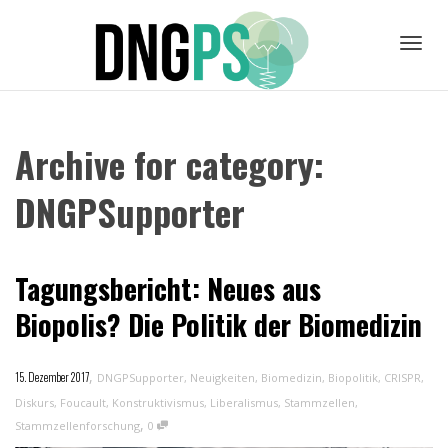
Toggl
Archive for category:
navig
DNGPSupporter
Tagungsbericht: Neues aus
Biopolis? Die Politik der Biomedizin
,
15. Dezember 2017
DNGPSupporter
,
Neuigkeiten
,
Biomedizin
,
Biopolitik
,
CRISPR
,
Diskurs
,
Foucault
,
Konstruktivismus
,
Liberalismus
,
Stammzellen
,
,
Stammzellenforschung
0