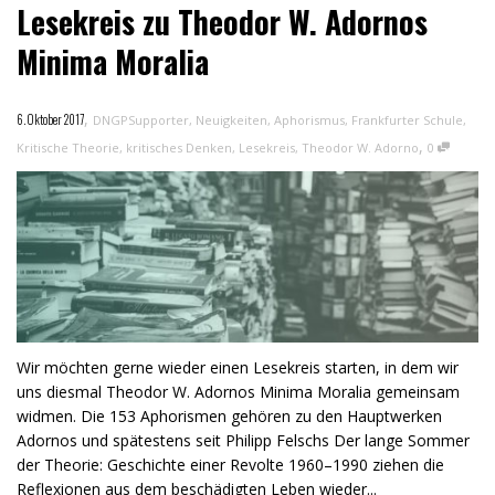
Lesekreis zu Theodor W. Adornos
Minima Moralia
,
6. Oktober 2017
DNGPSupporter
,
Neuigkeiten
,
Aphorismus
,
Frankfurter Schule
,
,
Kritische Theorie
,
kritisches Denken
,
Lesekreis
,
Theodor W. Adorno
0
Wir möchten gerne wieder einen Lesekreis starten, in dem wir
uns diesmal Theodor W. Adornos Minima Moralia gemeinsam
widmen. Die 153 Aphorismen gehören zu den Hauptwerken
Adornos und spätestens seit Philipp Felschs Der lange Sommer
der Theorie: Geschichte einer Revolte 1960–1990 ziehen die
Reflexionen aus dem beschädigten Leben wieder...