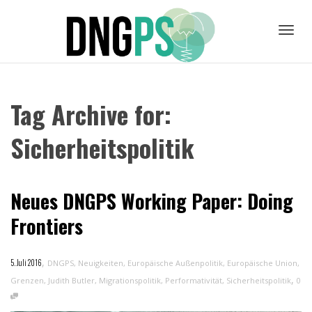
Toggl
Tag Archive for:
navig
Sicherheitspolitik
Neues DNGPS Working Paper: Doing
Frontiers
,
5. Juli 2016
DNGPS
,
Neuigkeiten
,
Europäische Außenpolitik
,
Europäische Union
,
,
Grenzen
,
Judith Butler
,
Migrationspolitik
,
Performativität
,
Sicherheitspolitik
0