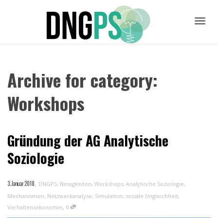
Toggl
Archive for category:
navig
Workshops
Gründung der AG Analytische
Soziologie
,
3. Januar 2018
DNGPS
,
Neuigkeiten
,
Workshops
,
Analytische Soziologie
,
Mechanismen
,
Netzwerkanalyse
,
Simulation
,
soziale Ungleichheit
,
,
Verhaltensökonomie
0