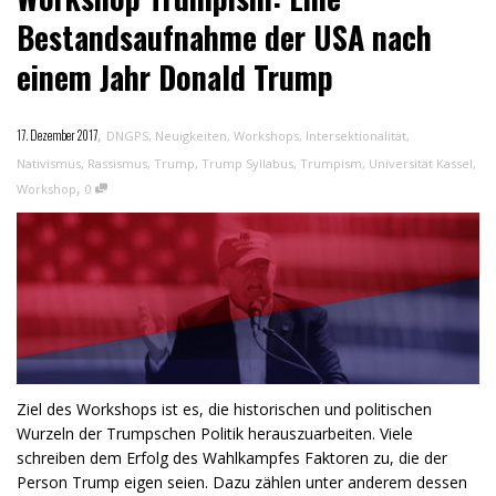
Bestandsaufnahme der USA nach
einem Jahr Donald Trump
,
17. Dezember 2017
DNGPS
,
Neuigkeiten
,
Workshops
,
Intersektionalität
,
Nativismus
,
Rassismus
,
Trump
,
Trump Syllabus
,
Trumpism
,
Universität Kassel
,
,
Workshop
0
Ziel des Workshops ist es, die historischen und politischen
Wurzeln der Trumpschen Politik herauszuarbeiten. Viele
schreiben dem Erfolg des Wahlkampfes Faktoren zu, die der
Person Trump eigen seien. Dazu zählen unter anderem dessen