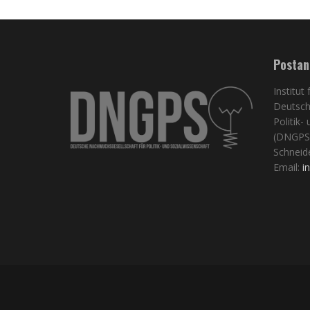
Postan
Institut
Deutsch
Politik-
(DNGPS
Schneid
Email:
i