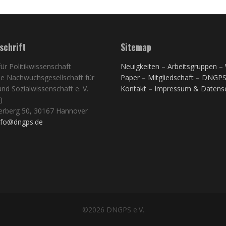
schrift
Sitemap
 für Politikwissenschaft
Neuigkeiten
–
Arbeitsgruppen
–
e Nachwuchsgesellschaft für
Paper
–
Mitgliedschaft
–
DNGP
 und Sozialwissenschaft e. V.
Kontakt
–
Impressum & Datens
)
erberg 50, 30167 Hannover
nfo@dngps.de
©2026 DNGPS e.V.