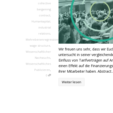
collective
bargaining
contract
,
Humankapital
,
industrial
relations
,
Mehrebenenregressionsanalyse
,
wage structure
,
Wir freuen uns sehr, dass wir Eu
Wissenschaftlicher
untersucht in seiner vergleichend
Nachwuchs
,
Einfluss von Tarifverträgen auf 
Wissenschaftliches
einen Effekt auf die Finanzierun
,
Publizieren
ihrer Mitarbeiter haben. Abstract:..
0
Weiter lesen