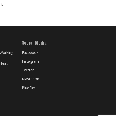
ng
Social Media
Working
Facebook
S
–
Instagram
chutz
Twitter
Mastodon
BlueSky