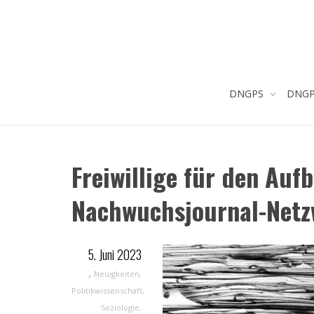
DNGPS
DNGPS
Freiwillige für den Auf
Nachwuchsjournal-Netz
5. Juni 2023
,
Neuigkeiten
,
Politikwissenschaft
,
Soziologie
,