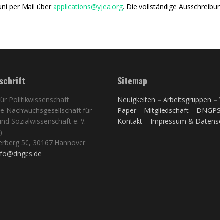
ni per Mail über
applications@yjea.org
. Die vollständige Ausschreibu
schrift
Sitemap
 für Politikwissenschaft
Neuigkeiten
–
Arbeitsgruppen
–
e Nachwuchsgesellschaft für
Paper
–
Mitgliedschaft
–
DNGP
 und Sozialwissenschaft e. V.
Kontakt
–
Impressum & Datens
)
erberg 50, 30167 Hannover
nfo@dngps.de