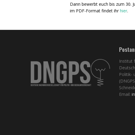
Dann bewerbt euch bis zum 30. Ju
im PDF-Format findet ihr
hier
.
Postan
Institut
Deutsch
Politik-
(DNGPS
Schneid
Email:
i