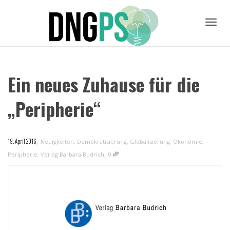
Toggl
Ein neues Zuhause für die
navig
„Peripherie“
,
19. April 2016
Neuigkeiten
,
Demokratisierung
,
Globalisierung
,
Ökonomie
,
,
Peripherie
,
Verlag Barbara Budrich
0