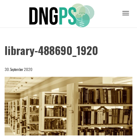
Toggl
library-488690_1920
navig
30. September 2020