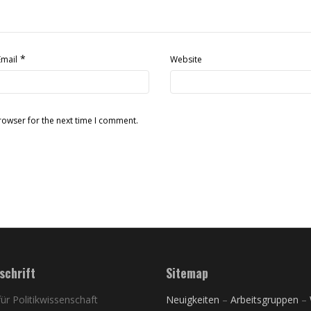
*
Email
Website
rowser for the next time I comment.
schrift
Sitemap
 für Politikwissenschaft
Neuigkeiten
–
Arbeitsgruppen
–