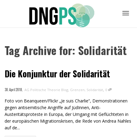
Toggl
Tag Archive for: Solidarität
navig
Die Konjunktur der Solidarität
,
,
30. April 2018
AG Politische Theorie Blog
,
Grenzen
,
Solidarität
0
Foto von Beanqueen/Flickr „Je suis Charlie“, Demonstrationen
gegen antisemitische Angriffe auf JüdInnen, Anti-
Austeritätsproteste in Europa, der Umgang mit Geflüchteten in
der europäischen Migrationskrisen, die Rede von Andrea Nahles
auf de...