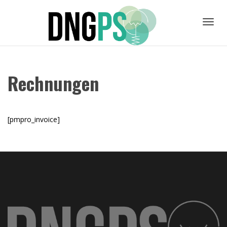
Toggl
Rechnungen
navig
[pmpro_invoice]